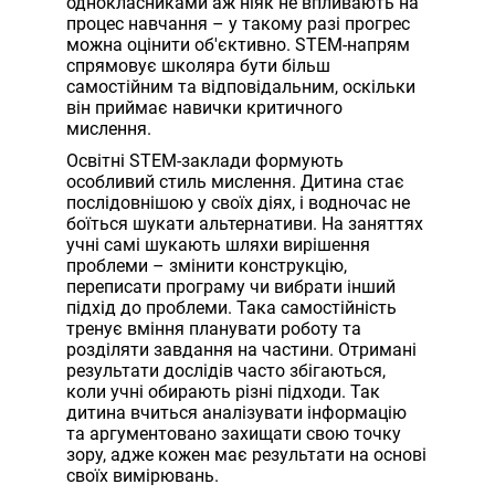
однокласниками аж ніяк не впливають на
процес навчання – у такому разі прогрес
можна оцінити об'єктивно. STEM-напрям
спрямовує школяра бути більш
самостійним та відповідальним, оскільки
він приймає навички критичного
мислення.
Освітні STEM-заклади формують
особливий стиль мислення. Дитина стає
послідовнішою у своїх діях, і водночас не
боїться шукати альтернативи. На заняттях
учні самі шукають шляхи вирішення
проблеми – змінити конструкцію,
переписати програму чи вибрати інший
підхід до проблеми. Така самостійність
тренує вміння планувати роботу та
розділяти завдання на частини. Отримані
результати дослідів часто збігаються,
коли учні обирають різні підходи. Так
дитина вчиться аналізувати інформацію
та аргументовано захищати свою точку
зору, адже кожен має результати на основі
своїх вимірювань.