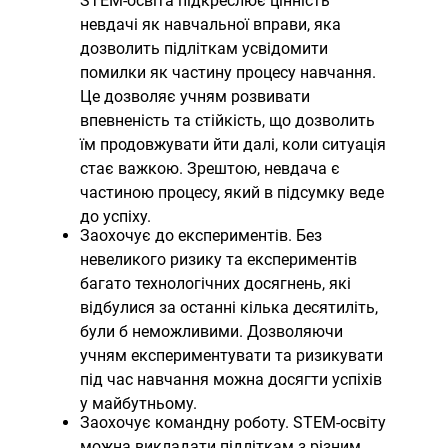
STEM-освіта підкреслює цінність
невдачі як навчальної вправи, яка
дозволить підліткам усвідомити
помилки як частину процесу навчання.
Це дозволяє учням розвивати
впевненість та стійкість, що дозволить
їм продовжувати йти далі, коли ситуація
стає важкою. Зрештою, невдача є
частиною процесу, який в підсумку веде
до успіху.
Заохочує до експериментів. Без
невеликого ризику та експериментів
багато технологічних досягнень, які
відбулися за останні кілька десятиліть,
були б неможливими. Дозволяючи
учням експериментувати та ризикувати
під час навчання можна досягти успіхів
у майбутньому.
Заохочує командну роботу. STEM-освіту
можна викладати підліткам з різним