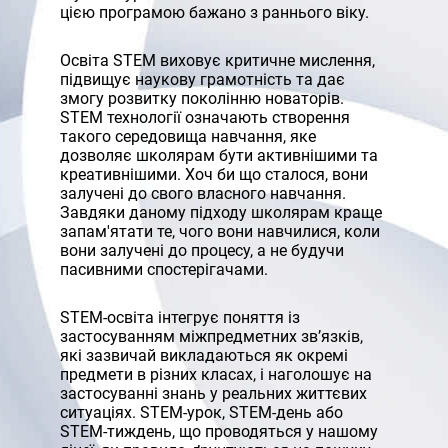
цією програмою бажано з раннього віку.
Освіта STEM виховує критичне мислення,
підвищує наукову грамотність та дає
змогу розвитку поколінню новаторів.
STEM технології означають створення
такого середовища навчання, яке
дозволяє школярам бути активнішими та
креативнішими. Хоч би що сталося, вони
залучені до свого власного навчання.
Завдяки даному підходу школярам краще
запам'ятати те, чого вони навчилися, коли
вони залучені до процесу, а не будучи
пасивними спостерігачами.
STEM-освіта інтегрує поняття із
застосуванням міжпредметних зв’язків,
які зазвичай викладаються як окремі
предмети в різних класах, і наголошує на
застосуванні знань у реальних життєвих
ситуаціях. STEM-урок, STEM-день або
STEM-тиждень, що проводяться у нашому