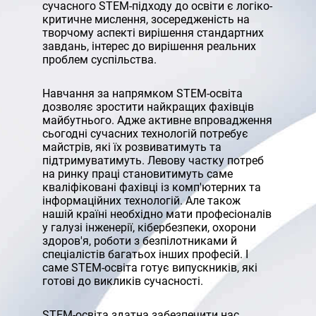
сучасного STEM-підходу до освіти є логіко-
критичне мислення, зосередженість на
творчому аспекті вирішення стандартних
завдань, інтерес до вирішення реальних
проблем суспільства.
Навчання за напрямком STEM-освіта
дозволяє зростити найкращих фахівців
майбутнього. Адже активне впровадження
сьогодні сучасних технологій потребує
майстрів, які їх розвиватимуть та
підтримуватимуть. Левову частку потреб
на ринку праці становитимуть саме
кваліфіковані фахівці із комп'ютерних та
інформаційних технологій. Але також
нашій країні необхідно мати професіоналів
у галузі інженерії, кібербезпеки, охорони
здоров'я, роботи з безпілотниками й
спеціалістів багатьох інших професій. І
саме STEM-освіта готує випускників, які
готові до викликів сучасності.
STEM-освіта здатна забезпечити нас