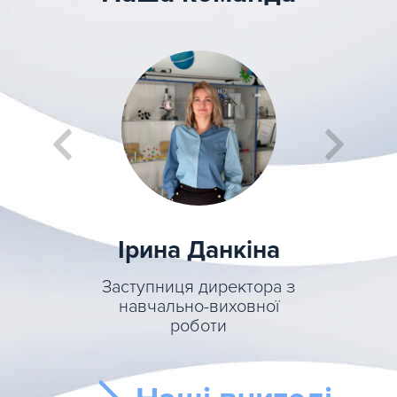
на
Ірина Данкіна
ова
Чем
Заступниця директора з
навчально-виховної
ректора з
Директ
роботи
оботи