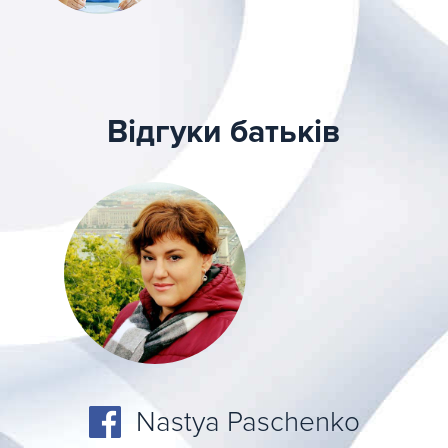
Відгуки батьків
Nastya Paschenko
Evgen Zhukov
Natalya Slivka
Irina Gdulya